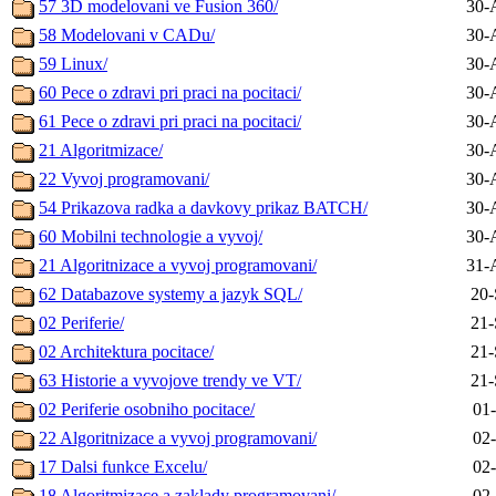
57 3D modelovani ve Fusion 360/
30-
58 Modelovani v CADu/
30-
59 Linux/
30-
60 Pece o zdravi pri praci na pocitaci/
30-
61 Pece o zdravi pri praci na pocitaci/
30-
21 Algoritmizace/
30-
22 Vyvoj programovani/
30-
54 Prikazova radka a davkovy prikaz BATCH/
30-
60 Mobilni technologie a vyvoj/
30-
21 Algoritnizace a vyvoj programovani/
31-
62 Databazove systemy a jazyk SQL/
20-
02 Periferie/
21-
02 Architektura pocitace/
21-
63 Historie a vyvojove trendy ve VT/
21-
02 Periferie osobniho pocitace/
01
22 Algoritnizace a vyvoj programovani/
02
17 Dalsi funkce Excelu/
02
18 Algoritmizace a zaklady programovani/
02