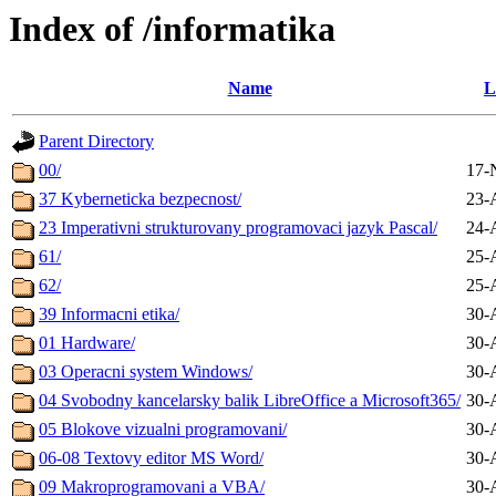
Index of /informatika
Name
L
Parent Directory
00/
17-
37 Kyberneticka bezpecnost/
23-
23 Imperativni strukturovany programovaci jazyk Pascal/
24-
61/
25-
62/
25-
39 Informacni etika/
30-
01 Hardware/
30-
03 Operacni system Windows/
30-
04 Svobodny kancelarsky balik LibreOffice a Microsoft365/
30-
05 Blokove vizualni programovani/
30-
06-08 Textovy editor MS Word/
30-
09 Makroprogramovani a VBA/
30-