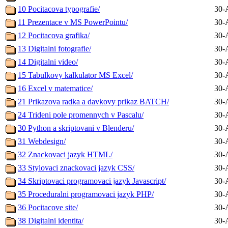
10 Pocitacova typografie/
30-
11 Prezentace v MS PowerPointu/
30-
12 Pocitacova grafika/
30-
13 Digitalni fotografie/
30-
14 Digitalni video/
30-
15 Tabulkovy kalkulator MS Excel/
30-
16 Excel v matematice/
30-
21 Prikazova radka a davkovy prikaz BATCH/
30-
24 Trideni pole promennych v Pascalu/
30-
30 Python a skriptovani v Blenderu/
30-
31 Webdesign/
30-
32 Znackovaci jazyk HTML/
30-
33 Stylovaci znackovaci jazyk CSS/
30-
34 Skriptovaci programovaci jazyk Javascript/
30-
35 Proceduralni programovaci jazyk PHP/
30-
36 Pocitacove site/
30-
38 Digitalni identita/
30-