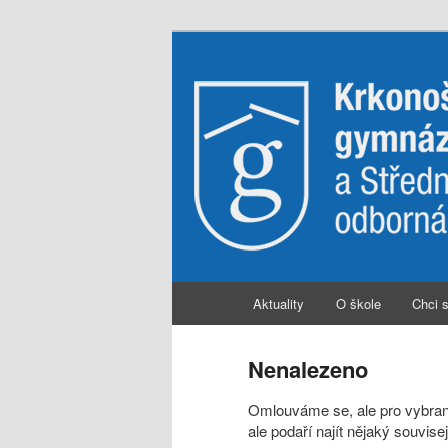
Hlavní
Aktuality
O škole
Chci 
Přejít
Přejít
navigační
menu
k
k
Nenalezeno
hlavnímu
obsahu
Omlouváme se, ale pro vybran
ale podaří najít nějaký souvis